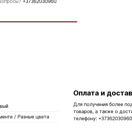
 вопросы?
+37362030960
Оплата и доста
Для получения более по
вый
товаров, а также о дост
менте / Разные цвета
телефону: +37362030960