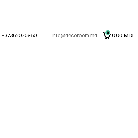
0
+37362030960
info@decoroom.md
0.00
MDL