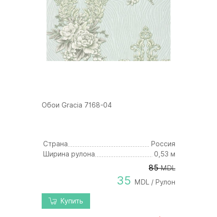
Обои Gracia 7168-04
Страна
Россия
Ширина рулона
0,53 м
85
MDL
35
MDL / Рулон
Купить