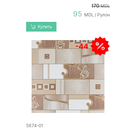
170
MDL
95
MDL / Рулон
Купить
-44
5674-01