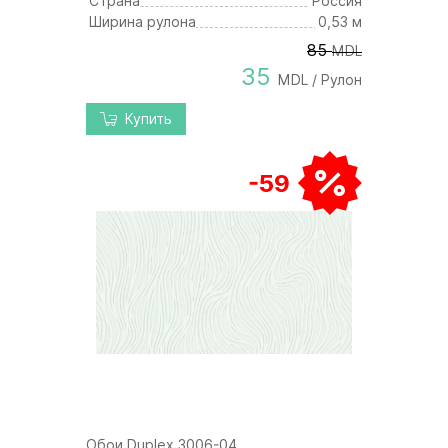
Страна
Россия
Ширина рулона
0,53 м
85
MDL
35
MDL / Рулон
Купить
-59
Обои Duplex 3006-04