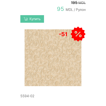
195
MDL
95
MDL / Рулон
Купить
-51
5594-02