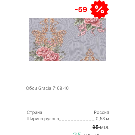
-59
Обои Gracia 7168-10
Страна
Россия
Ширина рулона
0,53 м
85
MDL